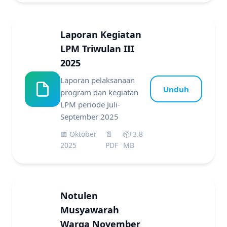
Laporan Kegiatan
LPM Triwulan III
2025
Laporan pelaksanaan
Unduh
program dan kegiatan
LPM periode Juli-
September 2025
📅 Oktober
📄
📦 3.8
2025
PDF
MB
Notulen
Musyawarah
Warga November