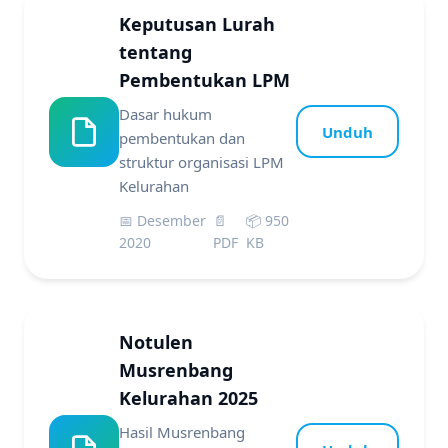
Keputusan Lurah
tentang
Pembentukan LPM
Dasar hukum
Unduh
pembentukan dan
struktur organisasi LPM
Kelurahan
📅 Desember
📄
📦 950
2020
PDF
KB
Notulen
Musrenbang
Kelurahan 2025
Hasil Musrenbang